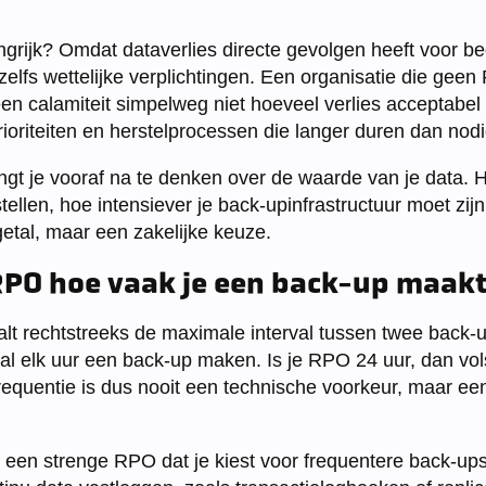
ngrijk? Omdat dataverlies directe gevolgen heeft voor be
zelfs wettelijke verplichtingen. Een organisatie die gee
een calamiteit simpelweg niet hoeveel verlies acceptabel is
rioriteiten en herstelprocessen die langer duren dan nodi
t je vooraf na te denken over de waarde van je data. H
stellen, hoe intensiever je back-upinfrastructuur moet zi
getal, maar een zakelijke keuze.
RPO hoe vaak je een back-up maak
t rechtstreeks de maximale interval tussen twee back-
aal elk uur een back-up maken. Is je RPO 24 uur, dan vol
equentie is dus nooit een technische voorkeur, maar een
t een strenge RPO dat je kiest voor frequentere back-ups