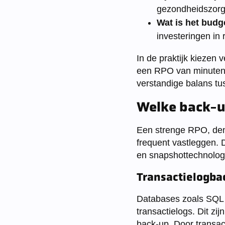
gezondheidszorg,
Wat is het budg
investeringen in 
In de praktijk kiezen 
een RPO van minuten 
verstandige balans tus
Welke back-u
Een strenge RPO, denk
frequent vastleggen. 
en snapshottechnolog
Transactielogba
Databases zoals SQL 
transactielogs. Dit zi
back-up. Door transacti