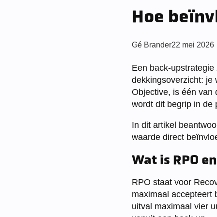
Hoe beïnv
Posted
Gé Brander
22 mei 2026
by:
Een back-upstrategie 
dekkingsoverzicht: je 
Objective, is één van
wordt dit begrip in de
In dit artikel beantw
waarde direct beïnvlo
Wat is RPO en
RPO staat voor Recove
maximaal accepteert bi
uitval maximaal vier u