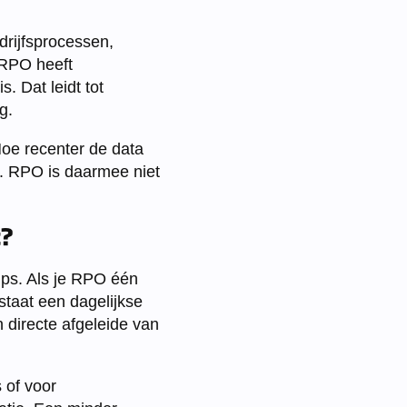
drijfsprocessen,
n RPO heeft
. Dat leidt tot
g.
oe recenter de data
jn. RPO is daarmee niet
t?
ups. Als je RPO één
staat een dagelijkse
 directe afgeleide van
 of voor