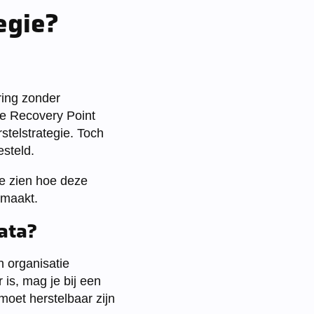
egie?
ring zonder
de Recovery Point
stelstrategie. Toch
esteld.
we zien hoe deze
 maakt.
data?
n organisatie
 is, mag je bij een
 moet herstelbaar zijn