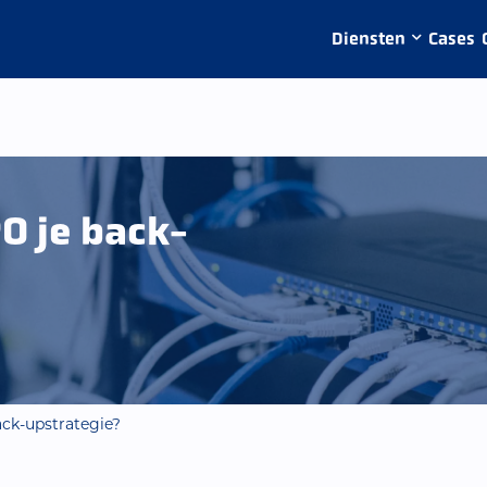
Diensten
Cases
O je back-
ack-upstrategie?