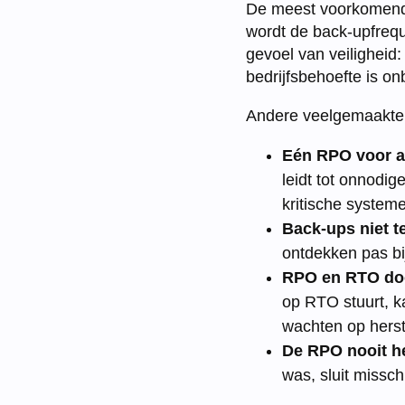
De meest voorkomende 
wordt de back-upfreque
gevoel van veiligheid
bedrijfsbehoefte is o
Andere veelgemaakte f
Eén RPO voor a
leidt tot onnodi
kritische system
Back-ups niet t
ontdekken pas bij
RPO en RTO doo
op RTO stuurt, k
wachten op herst
De RPO nooit he
was, sluit missch