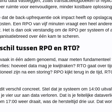
tinu data vastleggen, zoals transactielogboeken of repli
er ruimte voor eenvoudigere, minder kostbare oplossing
dat de back-upfrequentie ook impact heeft op opslagcap
osten. Een RPO van vijf minuten vraagt een heel andere 
 Het is dan ook verstandig om de RPO per systeem of ap
rganisatiebreed over één kam te scheren.
rschil tussen RPO en RTO?
aak in één adem genoemd, maar meten fundamenteel ve
lies: hoeveel data mag je kwijtraken? RTO gaat over ti
neel zijn na een storing? RPO kijkt terug in de tijd, RTO
t verschil concreet. Stel dat je systeem om 14:00 uitval
e vier uur aan data verloren. Dat is je feitelijke dataverl
 17:00 weer draait, was de hersteltijd drie uur. Dat wor