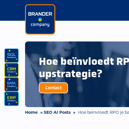
Hoe beïnvloedt RP
upstrategie?
Contact
Home
»
SEO AI Posts
»
Hoe beïnvloedt RPO je b