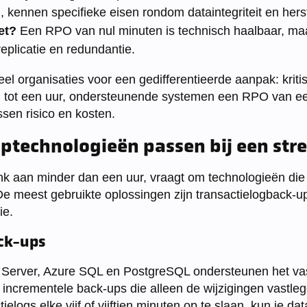
 kennen specifieke eisen rondom dataintegriteit en hers
et?
Een RPO van nul minuten is technisch haalbaar, maa
replicatie en redundantie.
veel organisaties voor een gedifferentieerde aanpak: krit
tot een uur, ondersteunende systemen een RPO van ee
sen risico en kosten.
ptechnologieën passen bij een str
 aan minder dan een uur, vraagt om technologieën die 
De meest gebruikte oplossingen zijn transactielogback-up
ie.
ck-ups
Server, Azure SQL en PostgreSQL ondersteunen het va
jn incrementele back-ups die alleen de wijzigingen vastle
elogs elke vijf of vijftien minuten op te slaan, kun je dat