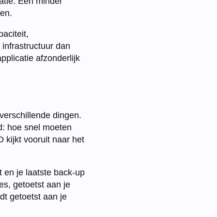
catie. Een minder
en.
aciteit,
infrastructuur dan
plicatie afzonderlijk
rschillende dingen.
jd: hoe snel moeten
 kijkt vooruit naar het
t en je laatste back-up
ies, getoetst aan je
dt getoetst aan je