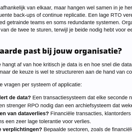
afhankelijk van elkaar, maar hangen wel samen in je her
uente back-ups of continue replicatie. Een lage RTO vere
oed getrainde teams en soms redundante systemen. Org
van de twee te sturen, terwijl je beide nodig hebt voor 
arde past bij jouw organisatie?
angt af van hoe kritisch je data is en hoe snel die data
maar de keuze is wel te structureren aan de hand van con
 vragen per systeem of applicatie:
ert de data?
Een transactiesysteem dat elke seconde 
een strenger RPO nodig dan een archiefsysteem dat wekel
ten van dataverlies?
Financiële transacties, klantorder
 een zeer lage tolerantie voor verlies.
ke verplichtingen?
Bepaalde sectoren, zoals de financiël