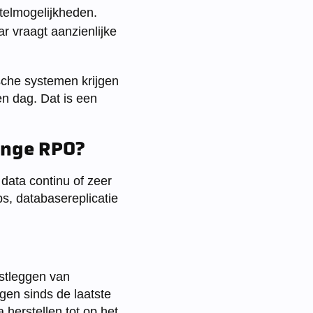
telmogelijkheden.
r vraagt aanzienlijke
ische systemen krijgen
n dag. Dat is een
enge RPO?
data continu of zeer
s, databasereplicatie
stleggen van
ggen sinds de laatste
a herstellen tot op het