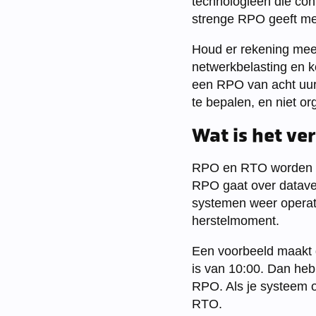
technologieën die con
strenge RPO geeft me
Houd er rekening mee 
netwerkbelasting en k
een RPO van acht uur.
te bepalen, en niet o
Wat is het ve
RPO en RTO worden v
RPO gaat over dataver
systemen weer operatio
herstelmoment.
Een voorbeeld maakt di
is van 10:00. Dan heb j
RPO. Als je systeem om
RTO.