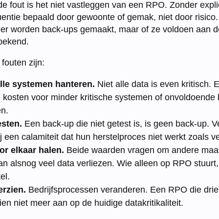
fout is het niet vastleggen van een RPO. Zonder explici
ntie bepaald door gewoonte of gemak, niet door risico. D
: er worden back-ups gemaakt, maar of ze voldoen aan d
nbekend.
outen zijn:
lle systemen hanteren.
Niet alle data is even kritisch
ge kosten voor minder kritische systemen of onvoldoend
en.
esten.
Een back-up die niet getest is, is geen back-up. V
 een calamiteit dat hun herstelproces niet werkt zoals v
r elkaar halen.
Beide waarden vragen om andere maatr
an alsnog veel data verliezen. Wie alleen op RPO stuurt
el.
rzien.
Bedrijfsprocessen veranderen. Een RPO die drie
ien niet meer aan op de huidige datakritikaliteit.