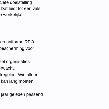
ete doelstelling
at leidt tot een vals
e werkelijke
. Een uniforme RPO
e bescherming voor
eel organisaties
erwacht.
egelen. Wie alleen
, kan lang moeten
 jaar geleden passend