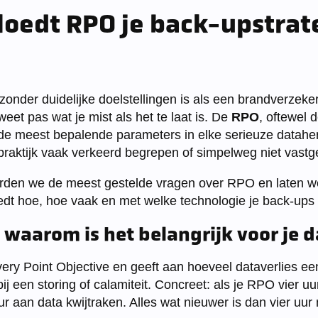
loedt RPO je back-upstrat
zonder duidelijke doelstellingen is als een brandverzeke
weet pas wat je mist als het te laat is. De
RPO
, oftewel 
 de meest bepalende parameters in elke serieuze dataher
 praktijk vaak verkeerd begrepen of simpelweg niet vastg
oorden we de meest gestelde vragen over RPO en laten 
edt hoe, hoe vaak en met welke technologie je back-ups
 waarom is het belangrijk voor je 
ry Point Objective en geeft aan hoeveel dataverlies ee
j een storing of calamiteit. Concreet: als je RPO vier uur
ur aan data kwijtraken. Alles wat nieuwer is dan vier uur