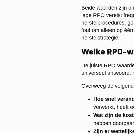
Beide waarden zijn on
lage RPO vereist freq
herstelprocedures, g
fout om alleen op één 
herstelstrategie.
Welke RPO-wa
De juiste RPO-waarde h
universeel antwoord, 
Overweeg de volgende
Hoe snel verand
verwerkt, heeft 
Wat zijn de kos
hebben doorgaans
Zijn er wettelij