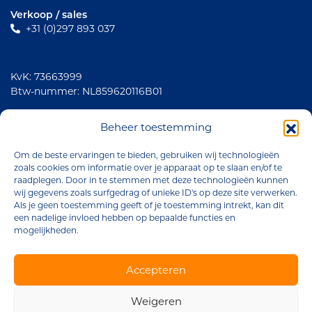
Verkoop / sales
+31 (0)297 893 037
KvK: 73663999
Btw-nummer: NL859620116B01
Volg ons
Beheer toestemming
Om de beste ervaringen te bieden, gebruiken wij technologieën
zoals cookies om informatie over je apparaat op te slaan en/of te
raadplegen. Door in te stemmen met deze technologieën kunnen
wij gegevens zoals surfgedrag of unieke ID's op deze site verwerken.
Als je geen toestemming geeft of je toestemming intrekt, kan dit
een nadelige invloed hebben op bepaalde functies en
mogelijkheden.
Brander Company © 2026
Accepteren
Algemene voorwaarden
Weigeren
Privacyverklaring