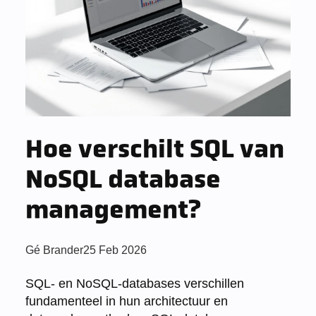
Hoe verschilt SQL van
NoSQL database
management?
Posted
Gé Brander
25 Feb 2026
by:
SQL- en NoSQL-databases verschillen
fundamenteel in hun architectuur en