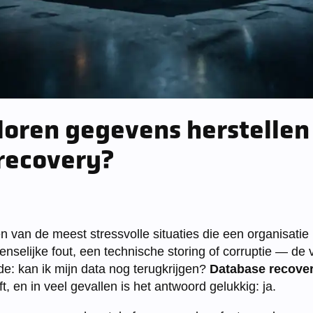
rloren gegevens herstelle
recovery?
n van de meest stressvolle situaties die een organisat
selijke fout, een technische storing of corruptie — de v
fde: kan ik mijn data nog terugkrijgen?
Database recove
, en in veel gevallen is het antwoord gelukkig: ja.