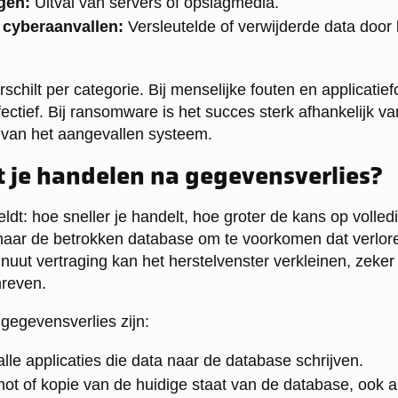
gen:
Uitval van servers of opslagmedia.
cyberaanvallen:
Versleutelde of verwijderde data doo
schilt per categorie. Bij menselijke fouten en applicatief
fectief. Bij ransomware is het succes sterk afhankelijk 
 van het aangevallen systeem.
 je handelen na gegevensverlies?
dt: hoe sneller je handelt, hoe groter de kans op volledi
en naar de betrokken database om te voorkomen dat verlor
uut vertraging kan het herstelvenster verkleinen, zeker 
hreven.
gegevensverlies zijn:
lle applicaties die data naar de database schrijven.
t of kopie van de huidige staat van de database, ook als