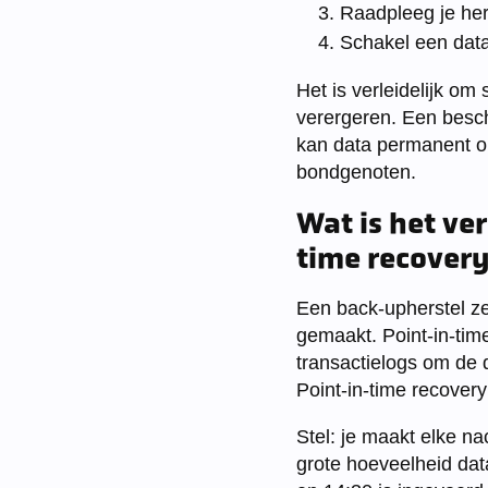
Raadpleeg je her
Schakel een datab
Het is verleidelijk om
verergeren. Een besch
kan data permanent on
bondgenoten.
Wat is het ve
time recover
Een back-upherstel z
gemaakt. Point-in-tim
transactielogs om de 
Point-in-time recovery
Stel: je maakt elke n
grote hoeveelheid data