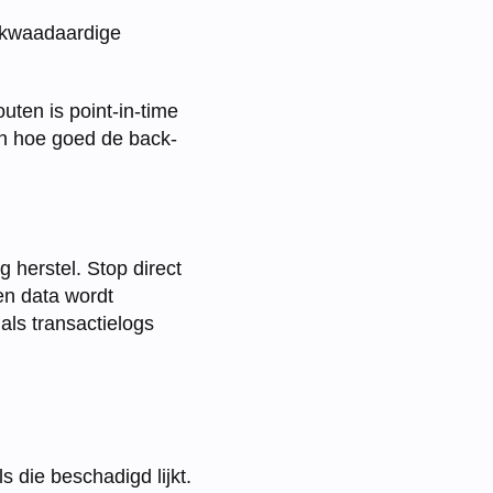
r kwaadaardige
outen is point-in-time
van hoe goed de back-
g herstel. Stop direct
en data wordt
als transactielogs
 die beschadigd lijkt.