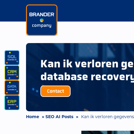
Kan ik verloren g
database recover
Contact
Home
»
SEO AI Posts
»
Kan ik verloren gegevens