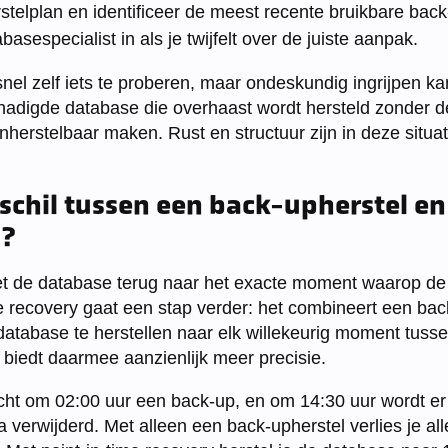
stelplan en identificeer de meest recente bruikbare back
asespecialist in als je twijfelt over de juiste aanpak.
 snel zelf iets te proberen, maar ondeskundig ingrijpen ka
adigde database die overhaast wordt hersteld zonder de
herstelbaar maken. Rust en structuur zijn in deze situat
rschil tussen een back-upherstel en
y?
et de database terug naar het exacte moment waarop de
e recovery gaat een stap verder: het combineert een ba
database te herstellen naar elk willekeurig moment tuss
 biedt daarmee aanzienlijk meer precisie.
acht om 02:00 uur een back-up, en om 14:30 uur wordt e
 verwijderd. Met alleen een back-upherstel verlies je al