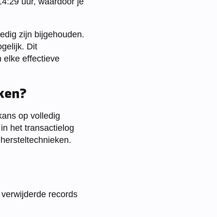
14:29 uur, waardoor je
ledig zijn bijgehouden.
elijk. Dit
elke effectieve
ken?
ans op volledig
in het transactielog
hersteltechnieken.
t verwijderde records