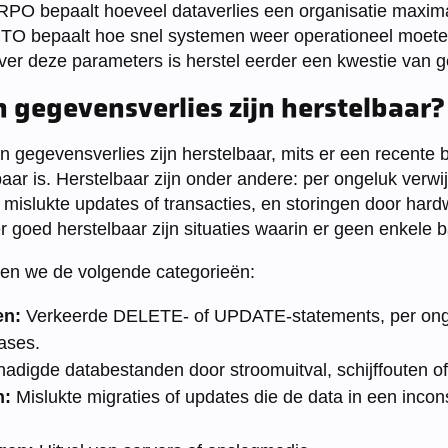
RPO bepaalt hoeveel dataverlies een organisatie maxima
e RTO bepaalt hoe snel systemen weer operationeel moete
over deze parameters is herstel eerder een kwestie van g
 gegevensverlies zijn herstelbaar?
gegevensverlies zijn herstelbaar, mits er een recente 
aar is. Herstelbaar zijn onder andere: per ongeluk verwi
 mislukte updates of transacties, en storingen door hard
r goed herstelbaar zijn situaties waarin er geen enkele 
en we de volgende categorieën:
en:
Verkeerde DELETE- of UPDATE-statements, per onge
ases.
adigde databestanden door stroomuitval, schijffouten o
n:
Mislukte migraties of updates die de data in een incons