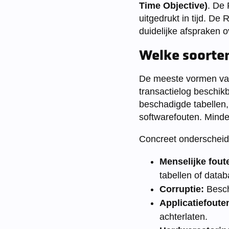
Time Objective)
. De 
uitgedrukt in tijd. D
duidelijke afspraken 
Welke soorten
De meeste vormen van 
transactielog beschikb
beschadigde tabellen,
softwarefouten. Minde
Concreet onderscheid
Menselijke fout
tabellen of datab
Corruptie:
Besch
Applicatiefoute
achterlaten.