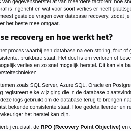
 van gegevensherstel af van meerdere factoren: hoe sne
raf is ingericht en wat voor soort verlies er heeft plaatsg
est gestelde vragen over database recovery, zodat je 
 er het beste mee omgaat.
se recovery en hoe werkt het?
het proces waarbij een database na een storing, fout of
istente, bruikbare staat. Het doel is om verloren of bes
elijk verlies en zo snel mogelijk herstel. Dit kan via ba
ersteltechnieken.
temen zoals SQL Server, Azure SQL, Oracle en Postg
log registreert elke wijziging die in de database plaatsvind
deze logs gebruikt om de database terug te brengen naa
tst bekende consistente staat. Hoe gedetailleerder en r
wkeuriger het herstel kan zijn.
erbij cruciaal: de
RPO (Recovery Point Objective)
en 