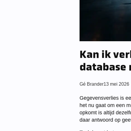
Kan ik ve
database 
Posted
Gé Brander
13 mei 2026
by:
Gegevensverlies is ee
het nu gaat om een men
opkomt is altijd dezel
daar antwoord op geeft