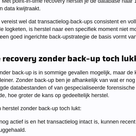
 Met point-in-time recovery herstel je de database naar 
 data kwijtraakt.
 vereist wel dat transactielog-back-ups consistent en vol
 de logketen, is herstel naar een specifiek moment niet mog
en goed ingerichte back-upstrategie de basis vormt van 
 recovery zonder back-up toch luk
der back-up is in sommige gevallen mogelijk, maar de k
 kleiner. Zonder back-up ben je afhankelijk van wat er nog 
gde databestanden of van gespecialiseerde forensische 
, hoe groter de kans op gedeeltelijk herstel.
in herstel zonder back-up toch lukt:
og actief is en het transactielog intact is, kunnen recen
uggehaald.