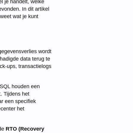
l je handelt, welke
evonden. In dit artikel
weet wat je kunt
 gegevensverlies wordt
chadigde data terug te
ck-ups, transactielogs
reSQL houden een
t. Tijdens het
r een specifiek
ecenter het
de
RTO (Recovery