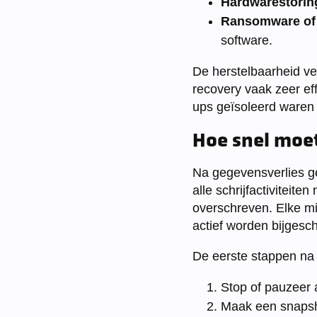
Hardwarestorin
Ransomware of 
software.
De herstelbaarheid ver
recovery vaak zeer ef
ups geïsoleerd waren
Hoe snel moet
Na gegevensverlies gel
alle schrijfactiviteit
overschreven. Elke min
actief worden bijgesc
De eerste stappen na 
Stop of pauzeer a
Maak een snapsho