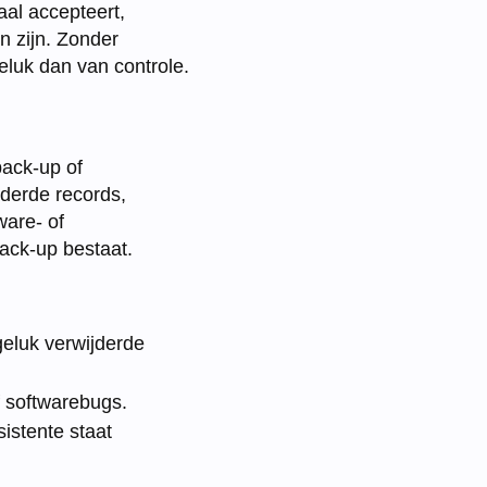
al accepteert,
n zijn. Zonder
eluk dan van controle.
back-up of
jderde records,
ware- of
back-up bestaat.
luk verwijderde
f softwarebugs.
istente staat