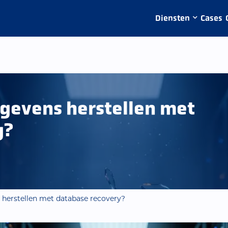
Diensten
Cases
egevens herstellen met
y?
 herstellen met database recovery?