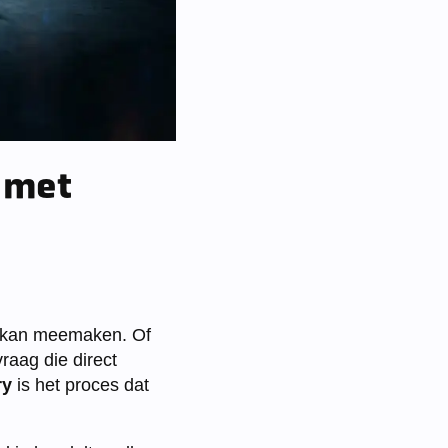
n met
ie kan meemaken. Of
raag die direct
ry
is het proces dat