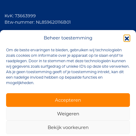
KvK: 73663999
Btw-nummer: NL859620116B01
Volg ons
Beheer toestemming
Om de beste ervaringen te bieden, gebruiken wij technologieën
zoals cookies om informatie over je apparaat op te slaan en/of te
raadplegen. Door in te stemmen met deze technologieën kunnen
wij gegevens zoals surfgedrag of unieke ID's op deze site verwerken.
Als je geen toestemming geeft of je toestemming intrekt, kan dit
een nadelige invloed hebben op bepaalde functies en
mogelijkheden.
Brander Company © 2026
Accepteren
Algemene voorwaarden
Weigeren
Privacyverklaring
Cookiebeleid
Bekijk voorkeuren