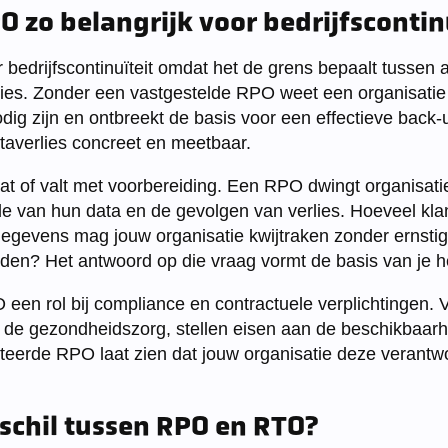
 zo belangrijk voor bedrijfscontin
 bedrijfscontinuïteit omdat het de grens bepaalt tussen 
ies. Zonder een vastgestelde RPO weet een organisatie 
dig zijn en ontbreekt de basis voor een effectieve back
ataverlies concreet en meetbaar.
taat of valt met voorbereiding. Een RPO dwingt organisat
 van hun data en de gevolgen van verlies. Hoeveel klan
gegevens mag jouw organisatie kwijtraken zonder ernstig
ijden? Het antwoord op die vraag vormt de basis van je he
een rol bij compliance en contractuele verplichtingen. V
f de gezondheidszorg, stellen eisen aan de beschikbaarhe
erde RPO laat zien dat jouw organisatie deze verantwo
rschil tussen RPO en RTO?