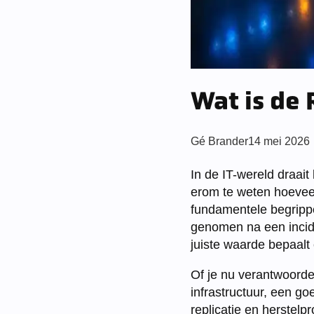
Wat is de 
Posted
Gé Brander
14 mei 2026
by:
In de IT-wereld draait
erom te weten hoeveel
fundamentele begrippe
genomen na een incide
juiste waarde bepaalt
Of je nu verantwoorde
infrastructuur, een g
replicatie en herstelp