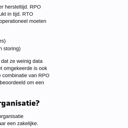
r hersteltijd. RPO
kt in tijd. RTO
 operationeel moeten
es)
 storing)
dat ze weinig data
Het omgekeerde is ook
elke combinatie van RPO
n beoordeeld om een
rganisatie?
rganisatie
ar een zakelijke.