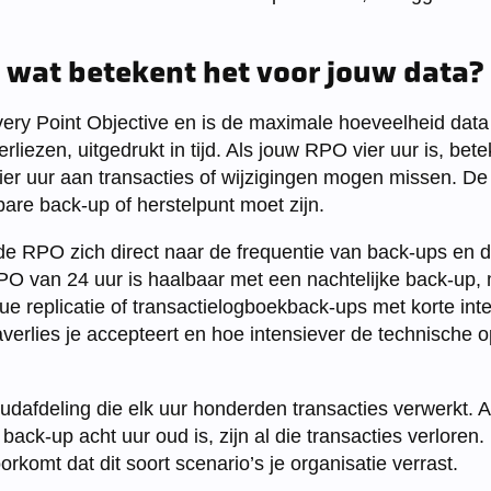
 wat betekent het voor jouw data?
ry Point Objective en is de maximale hoeveelheid data 
erliezen, uitgedrukt in tijd. Als jouw RPO vier uur is, bet
ier uur aan transacties of wijzigingen mogen missen. D
kbare back-up of herstelpunt moet zijn.
lt de RPO zich direct naar de frequentie van back-ups en
PO van 24 uur is haalbaar met een nachtelijke back-up
ue replicatie of transactielogboekback-ups met korte inte
erlies je accepteert en hoe intensiever de technische op
afdeling die elk uur honderden transacties verwerkt. Al
 back-up acht uur oud is, zijn al die transacties verloren
komt dat dit soort scenario’s je organisatie verrast.