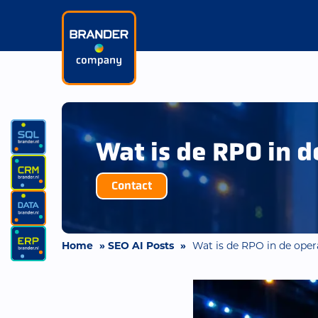
Wat is de RPO in 
Contact
Home
»
SEO AI Posts
»
Wat is de RPO in de oper