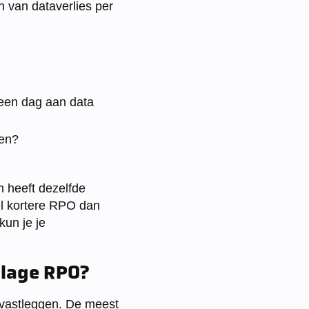
n van dataverlies per
f een dag aan data
ven?
m heeft dezelfde
el kortere RPO dan
kun je je
 lage RPO?
 vastleggen. De meest