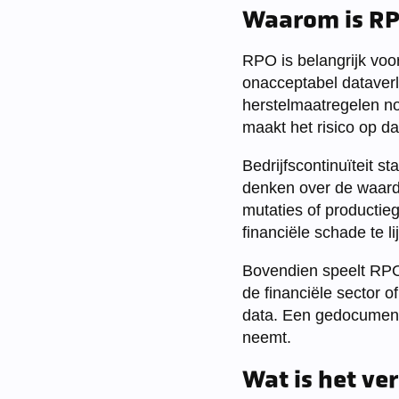
Waarom is RPO
RPO is belangrijk voor
onacceptabel dataverl
herstelmaatregelen no
maakt het risico op d
Bedrijfscontinuïteit s
denken over de waarde
mutaties of productie
financiële schade te l
Bovendien speelt RPO 
de financiële sector o
data. Een gedocumente
neemt.
Wat is het ve