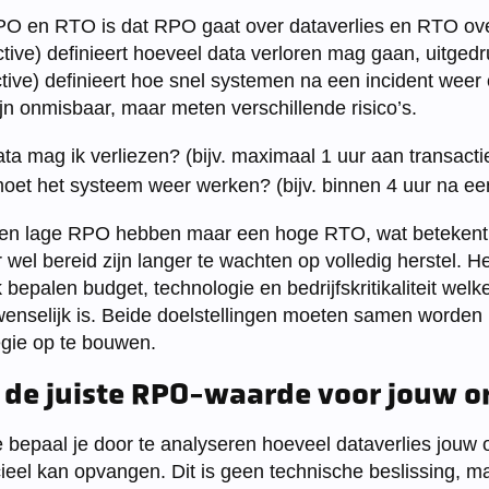
PO en RTO is dat RPO gaat over dataverlies en RTO ove
ive) definieert hoeveel data verloren mag gaan, uitgedru
ive) definieert hoe snel systemen na een incident weer
jn onmisbaar, maar meten verschillende risico’s.
a mag ik verliezen? (bijv. maximaal 1 uur aan transacti
et het systeem weer werken? (bijv. binnen 4 uur na een
een lage RPO hebben maar een hoge RTO, wat betekent 
wel bereid zijn langer te wachten op volledig herstel. 
jk bepalen budget, technologie en bedrijfskritikaliteit w
enselijk is. Beide doelstellingen moeten samen worde
egie op te bouwen.
 de juiste RPO-waarde voor jouw o
bepaal je door te analyseren hoeveel dataverlies jouw o
ieel kan opvangen. Dit is geen technische beslissing, ma