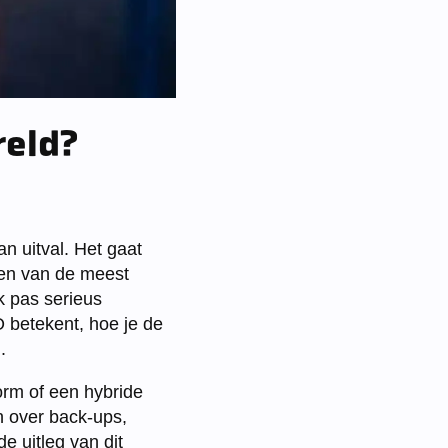
reld?
n uitval. Het gaat
een van de meest
k pas serieus
O betekent, hoe je de
.
orm of een hybride
n over back-ups,
e uitleg van dit