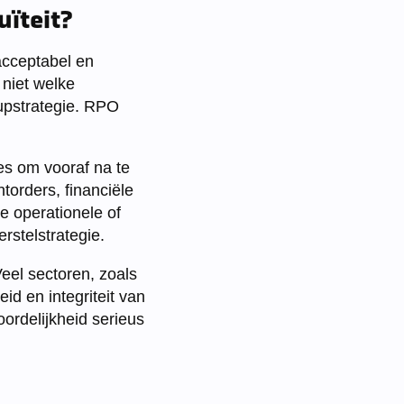
uïteit?
acceptabel en
niet welke
-upstrategie. RPO
ies om vooraf na te
torders, financiële
e operationele of
rstelstrategie.
eel sectoren, zoals
id en integriteit van
ordelijkheid serieus