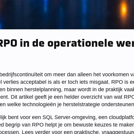
RPO in de operationele we
 bedrijfscontinuïteit om meer dan alleen het voorkomen va
 verlies acceptabel is als er toch iets misgaat. RPO is 
n binnen herstelplanning, maar wordt in de praktijk vaa
nt. Dit artikel geeft je een helder overzicht van wat RP
 en welke technologieën je herstelstrategie ondersteunen
lijk bent voor een SQL Server-omgeving, een cloudplatf
oed begrip van RPO helpt je om bewuste keuzes te make
rocessen. Lees verder voor een praktische, vraaggestuurd