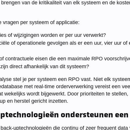
 brengen van de kritikaliteit van elk systeem en de koste
e vragen per systeem of applicatie:
ies of wijzigingen worden er per uur verwerkt?
ciële of operationele gevolgen als er een uur, vier uur o
ke of contractuele eisen die een maximale RPO voorschrij
ijn direct afhankelijk van dit systeem?
lyse stel je per systeem een RPO vast. Niet elk systee
database met real-time orderverwerking vereist een ve
 wekelijks wordt bijgewerkt. Door prioriteiten te stellen, 
up en herstel gericht inzetten.
ptechnologieën ondersteunen een
back-uptechnologieën die continu of zeer frequent data