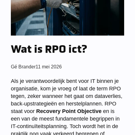
Wat is RPO ict?
Posted
Gé Brander
11 mei 2026
by:
Als je verantwoordelijk bent voor IT binnen je
organisatie, kom je vroeg of laat de term RPO
tegen, zeker wanneer het gaat om dataverlies,
back-upstrategieën en herstelplannen. RPO
staat voor
Recovery Point Objective
en is
een van de meest fundamentele begrippen in
IT-continuïteitsplanning. Toch wordt het in de
praktijk nog vaak verkeerd begrepen of