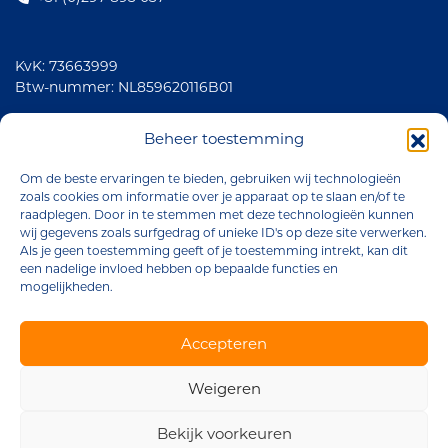
KvK: 73663999
Btw-nummer: NL859620116B01
Volg ons
Beheer toestemming
Om de beste ervaringen te bieden, gebruiken wij technologieën
zoals cookies om informatie over je apparaat op te slaan en/of te
raadplegen. Door in te stemmen met deze technologieën kunnen
wij gegevens zoals surfgedrag of unieke ID's op deze site verwerken.
Als je geen toestemming geeft of je toestemming intrekt, kan dit
een nadelige invloed hebben op bepaalde functies en
mogelijkheden.
Brander Company © 2026
Accepteren
Algemene voorwaarden
Weigeren
Privacyverklaring
Cookiebeleid
Bekijk voorkeuren