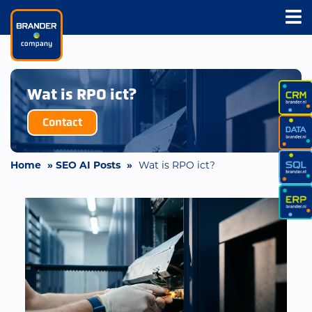
Wat is RPO ict?
Contact
Home
»
SEO AI Posts
»
Wat is RPO ict?