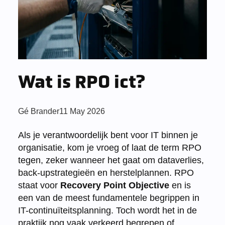
Wat is RPO ict?
Posted
Gé Brander
11 May 2026
by:
Als je verantwoordelijk bent voor IT binnen je
organisatie, kom je vroeg of laat de term RPO
tegen, zeker wanneer het gaat om dataverlies,
back-upstrategieën en herstelplannen. RPO
staat voor
Recovery Point Objective
en is
een van de meest fundamentele begrippen in
IT-continuïteitsplanning. Toch wordt het in de
praktijk nog vaak verkeerd begrepen of