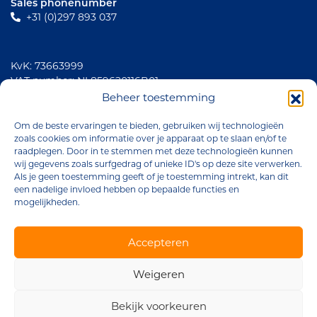
Sales phonenumber
+31 (0)297 893 037
KvK: 73663999
VAT number: NL859620116B01
Beheer toestemming
Social media
Om de beste ervaringen te bieden, gebruiken wij technologieën
zoals cookies om informatie over je apparaat op te slaan en/of te
raadplegen. Door in te stemmen met deze technologieën kunnen
wij gegevens zoals surfgedrag of unieke ID's op deze site verwerken.
Als je geen toestemming geeft of je toestemming intrekt, kan dit
een nadelige invloed hebben op bepaalde functies en
mogelijkheden.
Accepteren
Brander Company © 2026
Weigeren
Terms and Conditions
Privacy declaration
Bekijk voorkeuren