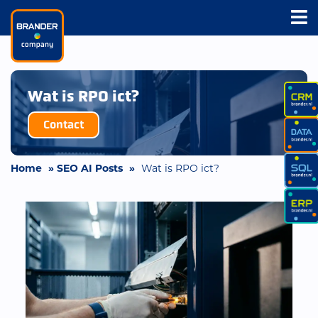
Wat is RPO ict?
Contact
Home
»
SEO AI Posts
»
Wat is RPO ict?