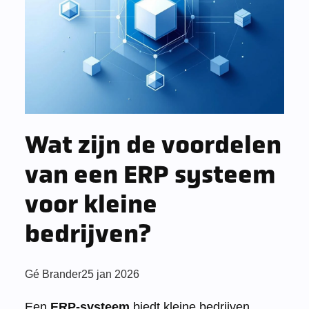
Wat zijn de voordelen
van een ERP systeem
voor kleine
bedrijven?
Posted
Gé Brander
25 jan 2026
by:
Een
ERP-systeem
biedt kleine bedrijven