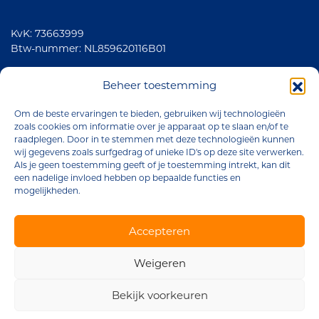
KvK: 73663999
Btw-nummer: NL859620116B01
Volg ons
Beheer toestemming
Om de beste ervaringen te bieden, gebruiken wij technologieën
zoals cookies om informatie over je apparaat op te slaan en/of te
raadplegen. Door in te stemmen met deze technologieën kunnen
wij gegevens zoals surfgedrag of unieke ID's op deze site verwerken.
Als je geen toestemming geeft of je toestemming intrekt, kan dit
een nadelige invloed hebben op bepaalde functies en
mogelijkheden.
Brander Company © 2026
Accepteren
Algemene voorwaarden
Weigeren
Privacyverklaring
Cookiebeleid
Bekijk voorkeuren