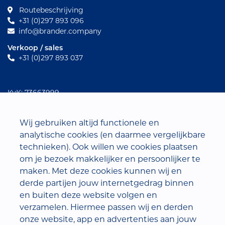
Routebeschrijving
+31 (0)297 893 096
info@brander.company
Verkoop / sales
+31 (0)297 893 037
KvK: 73663999
Btw-nummer: NL859620116B01
Volg ons
Wij gebruiken altijd functionele en
analytische cookies (en daarmee vergelijkbare
technieken). Ook willen we cookies plaatsen
om je bezoek makkelijker en persoonlijker te
maken. Met deze cookies kunnen wij en
derde partijen jouw internetgedrag binnen
en buiten deze website volgen en
verzamelen. Hiermee passen wij en derden
onze website, app en advertenties aan jouw